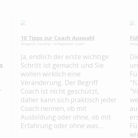
10 Tipps zur Coach Auswahl
Fü
Kategorie: coaching / Schlagwörter: Coach
Kateg
Ja, endlich der erste wichtige
Di
s
Schritt ist gemacht und Sie
un
wollen wirklich eine
Fü
Veränderung. Der Begriff
"f
r
Coach ist nicht geschützt,
"V
daher kann sich praktisch jeder
we
Coach nennen, ob mit
au
Ausbildung oder ohne, ob mit
er
Erfahrung oder ohne was…
Fü
wi