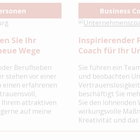
personen
Business C
en Sie Ihr
Inspirierender 
 neue Wege
Coach für Ihr 
/oder Beruflseben
Sie führen ein Tea
 stehen vor einer
und beobachten Un
 einen erfahrenen
Vertrauenslosigkei
rtrauensvoll,
beschäftigt Sie meh
 Ihrem attraktiven
Sie den lohnenden 
e gerne auf meine
wirkungsvolle Maßn
Kreativität und da